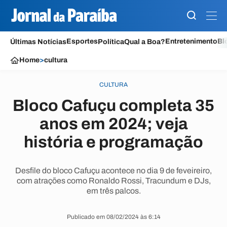
Esportes
Entretenimento
Bl
Últimas Notícias
Política
Qual a Boa?
Home
>
cultura
CULTURA
Bloco Cafuçu completa 35
anos em 2024; veja
história e programação
Desfile do bloco Cafuçu acontece no dia 9 de feveireiro,
com atrações como Ronaldo Rossi, Tracundum e DJs,
em três palcos.
Publicado em 08/02/2024 às 6:14