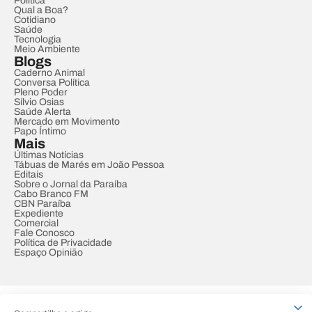
Política
Qual a Boa?
Cotidiano
Saúde
Tecnologia
Meio Ambiente
Blogs
Caderno Animal
Conversa Política
Pleno Poder
Sílvio Osias
Saúde Alerta
Mercado em Movimento
Papo Íntimo
Mais
Últimas Notícias
Tábuas de Marés em João Pessoa
Editais
Sobre o Jornal da Paraíba
Cabo Branco FM
CBN Paraíba
Expediente
Comercial
Fale Conosco
Política de Privacidade
Espaço Opinião
© REDE PARAÍBA DE COMUNICAÇÃO