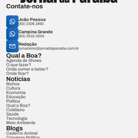
Contate-nos
João Pessoa
(83) 2106.1892
Campina Grande
(83) 3315-3204
Redação
jornalismo@jornaldaparaiba.com.br
Qual a Boa?
Agenda de Shows
O que fazer?
Onde comer e beber?
Onde ficar?
Notícias
Bichos
Cultura
Economia
Educação
Política
Qual a Boa?
Cotidiano
Saúde
Tecnologia
Meio Ambiente
Blogs
Caderno Animal
Conversa Política