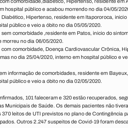
com comorbidade,diabético, Hipertenso, residente em A
em hospital público e acabou morrendo no dia 04/05/202
Diabético, Hipertenso, residente em Itapororoca, inicio
tal público e veio a óbito no dia 05/05/2020.
 sem comorbidade ,residente em Patos, inicio do sintom
 e morreu no dia 06/05/2020.
 com comorbidade, Doença Cardiovascular Crônica, Hi
mas no dia 25/04/2020, interno em hospital público e vei
sem informação de comorbidades, residente em Bayeux, 
tal público e veio a óbito no dia 02/05/2020.
nfirmados, 101 faleceram e 320 estão recuperados, se
as Municipais de Saúde. Os demais pacientes não tive
s 370 leitos de UTI previstos no plano de Contingência p
upados. Outros 2.247 suspeitos de Covid-19 foram desca