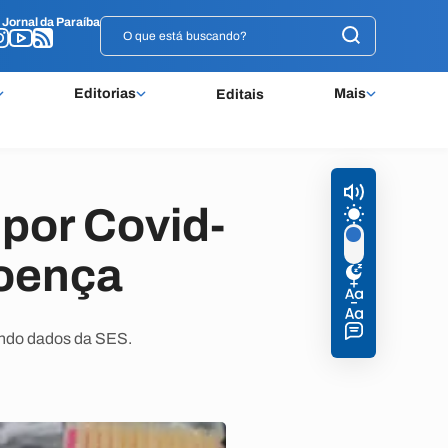
o
o
Jornal da Paraíba
Jornal da Paraíba
Editorias
Mais
Editais
 por Covid-
doença
undo dados da SES.