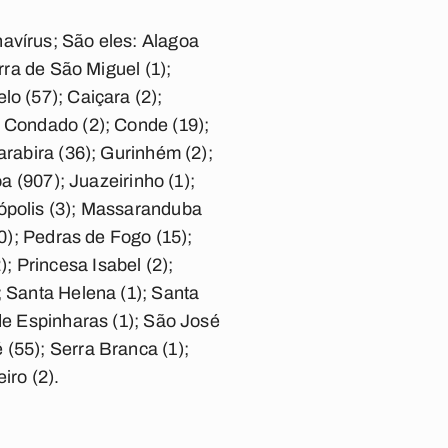
avírus; São eles: Alagoa
rra de São Miguel (1);
lo (57); Caiçara (2);
; Condado (2); Conde (19);
arabira (36); Gurinhém (2);
a (907); Juazeirinho (1);
zópolis (3); Massaranduba
40); Pedras de Fogo (15);
2); Princesa Isabel (2);
; Santa Helena (1); Santa
 de Espinharas (1); São José
(55); Serra Branca (1);
iro (2).