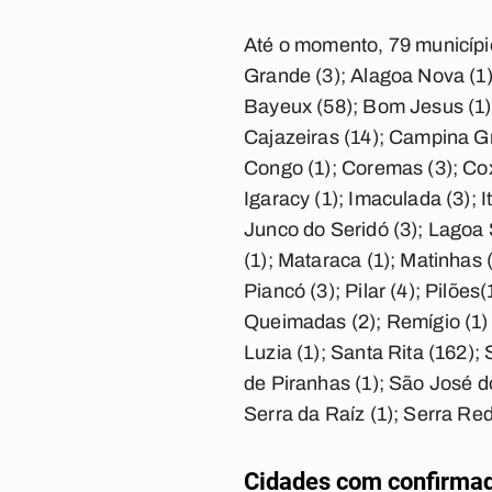
Até o momento, 79 município
Grande (3); Alagoa Nova (1);
Bayeux (58); Bom Jesus (1);
Cajazeiras (14); Campina Gr
Congo (1); Coremas (3); Coxi
Igaracy (1); Imaculada (3); 
Junco do Seridó (3); Lagoa 
(1); Mataraca (1); Matinhas 
Piancó (3); Pilar (4); Pilões(
Queimadas (2); Remígio (1) 
Luzia (1); Santa Rita (162)
de Piranhas (1); São José d
Serra da Raíz (1); Serra Red