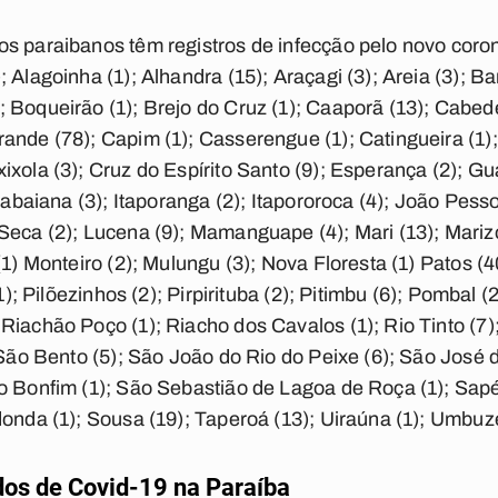
s paraibanos têm registros de infecção pelo novo coron
 Alagoinha (1); Alhandra (15); Araçagi (3); Areia (3); Ba
 Boqueirão (1); Brejo do Cruz (1); Caaporã (13); Cabede
ande (78); Capim (1); Casserengue (1); Catingueira (1)
xola (3); Cruz do Espírito Santo (9); Esperança (2); Gu
Itabaiana (3); Itaporanga (2); Itapororoca (4); João Pesso
Seca (2); Lucena (9); Mamanguape (4); Mari (13); Mari
(1) Monteiro (2); Mulungu (3); Nova Floresta (1) Patos (
1); Pilõezinhos (2); Pirpirituba (2); Pitimbu (6); Pombal (
Riachão Poço (1); Riacho dos Cavalos (1); Rio Tinto (7)
; São Bento (5); São João do Rio do Peixe (6); São José
o Bonfim (1); São Sebastião de Lagoa de Roça (1); Sapé 
onda (1); Sousa (19); Taperoá (13); Uiraúna (1); Umbuze