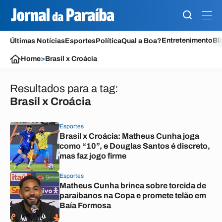
Entretenimento
Bl
Últimas Notícias
Esportes
Política
Qual a Boa?
Home
>
Brasil x Croácia
Resultados para a tag:
Brasil x Croácia
Esportes
Brasil x Croácia: Matheus Cunha joga
como “10”, e Douglas Santos é discreto,
mas faz jogo firme
Esportes
Matheus Cunha brinca sobre torcida de
paraibanos na Copa e promete telão em
Baía Formosa