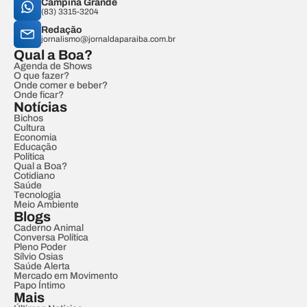
Campina Grande
(83) 3315-3204
Redação
jornalismo@jornaldaparaiba.com.br
Qual a Boa?
Agenda de Shows
O que fazer?
Onde comer e beber?
Onde ficar?
Notícias
Bichos
Cultura
Economia
Educação
Política
Qual a Boa?
Cotidiano
Saúde
Tecnologia
Meio Ambiente
Blogs
Caderno Animal
Conversa Política
Pleno Poder
Sílvio Osias
Saúde Alerta
Mercado em Movimento
Papo Íntimo
Mais