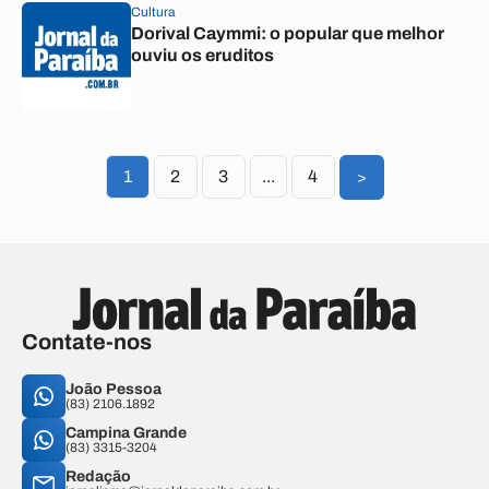
Cultura
Dorival Caymmi: o popular que melhor
ouviu os eruditos
1
2
3
...
4
>
Contate-nos
João Pessoa
(83) 2106.1892
Campina Grande
(83) 3315-3204
Redação