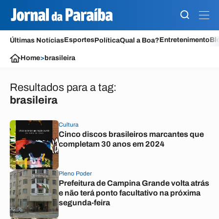
Esportes
Entretenimento
Bl
Últimas Notícias
Política
Qual a Boa?
Home
>
brasileira
Resultados para a tag:
brasileira
Cultura
Cinco discos brasileiros marcantes que
completam 30 anos em 2024
Pleno Poder
Prefeitura de Campina Grande volta atrás
e não terá ponto facultativo na próxima
segunda-feira