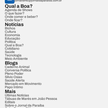
jornalismo@jornaldaparaiba.com.br
Qual a Boa?
Agenda de Shows
O que fazer?
Onde comer e beber?
Onde ficar?
Notícias
Bichos
Cultura
Economia
Educação
Política
Qual a Boa?
Cotidiano
Saúde
Tecnologia
Meio Ambiente
Blogs
Caderno Animal
Conversa Política
Pleno Poder
Sílvio Osias
Saúde Alerta
Mercado em Movimento
Papo Íntimo
Mais
Últimas Notícias
Tábuas de Marés em João Pessoa
Editais
Sobre o Jornal da Paraíba