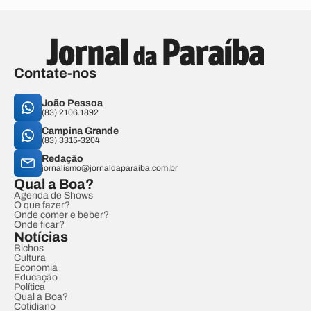
Contate-nos
João Pessoa
(83) 2106.1892
Campina Grande
(83) 3315-3204
Redação
jornalismo@jornaldaparaiba.com.br
Qual a Boa?
Agenda de Shows
O que fazer?
Onde comer e beber?
Onde ficar?
Notícias
Bichos
Cultura
Economia
Educação
Política
Qual a Boa?
Cotidiano