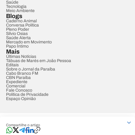
Saúde
Tecnologia
Meio Ambiente
Blogs
Caderno Animal
Conversa Política
Pleno Poder
Sílvio Osias
Saúde Alerta
Mercado em Movimento
Papo Íntimo
Mais
Últimas Notícias
Tábuas de Marés em João Pessoa
Editais
Sobre o Jornal da Paraíba
Cabo Branco FM
CBN Paraíba
Expediente
Comercial
Fale Conosco
Política de Privacidade
Espaço Opinião
© REDE PARAÍBA DE COMUNICAÇÃO
Compartilhe o artigo
Developed by
Designed by