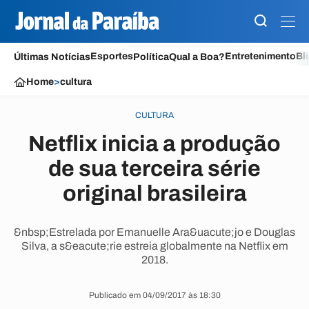
Esportes
Entretenimento
Bl
Últimas Notícias
Política
Qual a Boa?
Home
>
cultura
CULTURA
Netflix inicia a produção
de sua terceira série
original brasileira
&nbsp;Estrelada por Emanuelle Ara&uacute;jo e Douglas
Silva, a s&eacute;rie estreia globalmente na Netflix em
2018.
Publicado em 04/09/2017 às 18:30