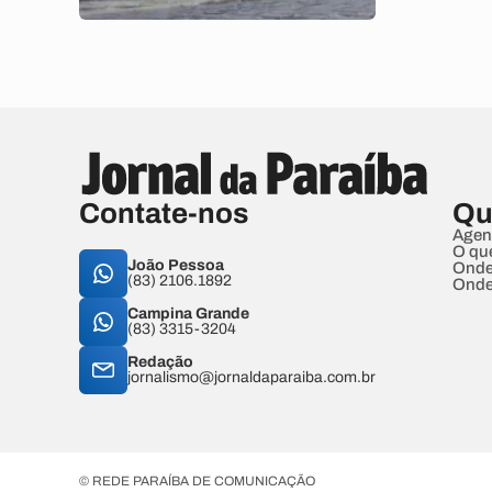
Contate-nos
Qu
Agen
O qu
João Pessoa
Onde
(83) 2106.1892
Onde
Campina Grande
(83) 3315-3204
Redação
jornalismo@jornaldaparaiba.com.br
© REDE PARAÍBA DE COMUNICAÇÃO