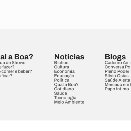
al a Boa?
Notícias
Blogs
da de Shows
Bichos
Caderno Ani
e fazer?
Cultura
Conversa Pol
 comer e beber?
Economia
Pleno Poder
 ficar?
Educação
Sílvio Osias
Política
Saúde Alerta
Qual a Boa?
Mercado em
Cotidiano
Papo Íntimo
Saúde
Tecnologia
Meio Ambiente