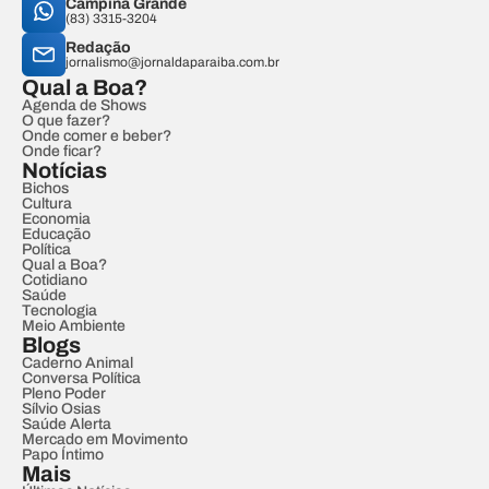
Campina Grande
(83) 3315-3204
Redação
jornalismo@jornaldaparaiba.com.br
Qual a Boa?
Agenda de Shows
O que fazer?
Onde comer e beber?
Onde ficar?
Notícias
Bichos
Cultura
Economia
Educação
Política
Qual a Boa?
Cotidiano
Saúde
Tecnologia
Meio Ambiente
Blogs
Caderno Animal
Conversa Política
Pleno Poder
Sílvio Osias
Saúde Alerta
Mercado em Movimento
Papo Íntimo
Mais