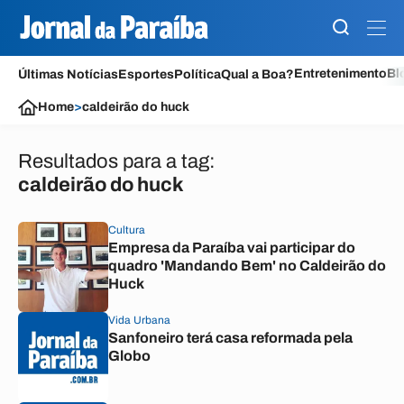
Entretenimento
Bl
Últimas Notícias
Esportes
Política
Qual a Boa?
Home
>
caldeirão do huck
Resultados para a tag:
caldeirão do huck
Cultura
Empresa da Paraíba vai participar do
quadro 'Mandando Bem' no Caldeirão do
Huck
Vida Urbana
Sanfoneiro terá casa reformada pela
Globo