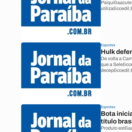
Psiqui&aacute;
utiliza&ccedil;
Esportes
Hulk defe
De volta a Cam
que a Sele&cce
decep&ccedil;&
Esportes
Bota inic
título bras
Produto est&aa