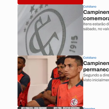
Cotidiano
Campinens
comemorat
Itens estarão d
sábado, no val
Cotidiano
Campinens
permanece
Segundo a dire
visto inicialme
Esportes