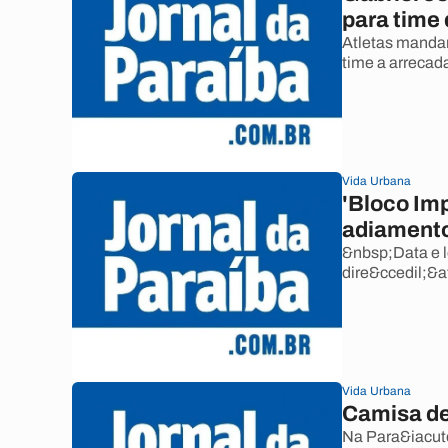
para time
Atletas mandam
time a arrecada
Vida Urbana
'Bloco Im
adiamento
&nbsp;Data e l
dire&ccedil;&at
Vida Urbana
Camisa de
Na Para&iacute