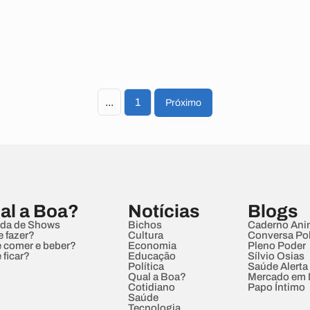
...
1
Próximo
al a Boa?
Notícias
Blogs
da de Shows
Bichos
Caderno Ani
e fazer?
Cultura
Conversa Pol
 comer e beber?
Economia
Pleno Poder
 ficar?
Educação
Sílvio Osias
Política
Saúde Alerta
Qual a Boa?
Mercado em
Cotidiano
Papo Íntimo
Saúde
Tecnologia