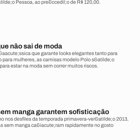
tilde;o Pessoa, ao pre&ccedil;o de R$ 120,00.
que não sai de moda
&aacute;ssica que garante looks elegantes tanto para
 para mulheres, as camisas modelo Polo s&atilde;o
para estar na moda sem correr muitos riscos.
em manga garantem sofisticação
 nos desfiles da temporada primavera-ver&atilde;o 2013,
as sem manga ca&iacute;ram rapidamente no gosto