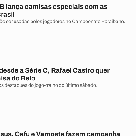
PB lança camisas especiais com as
rasil
ão ser usadas pelos jogadores no Campeonato Paraibano.
desde a Série C, Rafael Castro quer
isa do Belo
dos destaques do jogo-treino do último sábado.
esus, Cafu e Vampeta fazem campanha