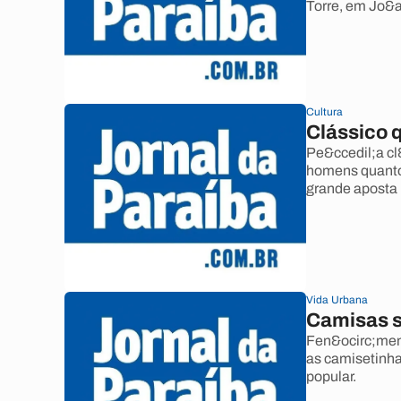
Torre, em Jo&a
Cultura
Clássico 
Pe&ccedil;a cl
homens quanto
grande aposta 
Vida Urbana
Camisas s
Fen&ocirc;meno
as camisetinh
popular.