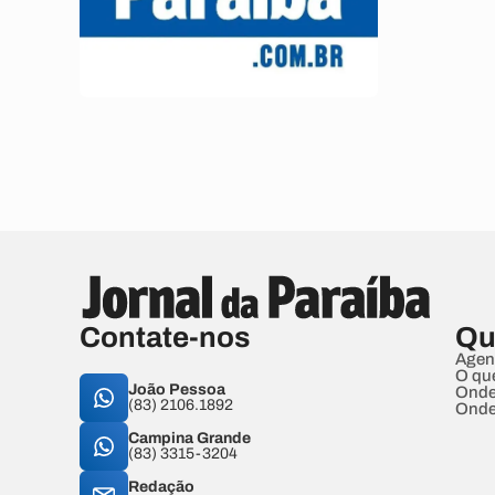
Contate-nos
Qu
Agen
O qu
João Pessoa
Onde
(83) 2106.1892
Onde
Campina Grande
(83) 3315-3204
Redação