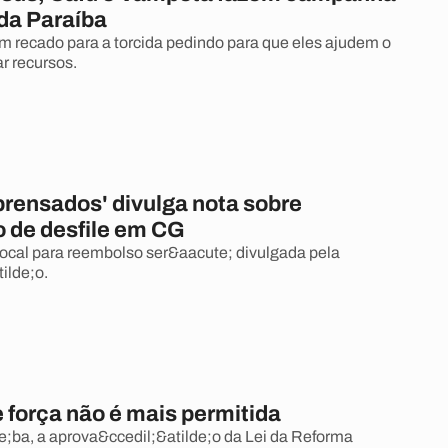
 da Paraíba
 recado para a torcida pedindo para que eles ajudem o
r recursos.
prensados' divulga nota sobre
 de desfile em CG
ocal para reembolso ser&aacute; divulgada pela
ilde;o.
 força não é mais permitida
;ba, a aprova&ccedil;&atilde;o da Lei da Reforma