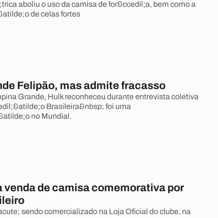
trica aboliu o uso da camisa de for&ccedil;a, bem como a
&atilde;o de celas fortes
nde Felipão, mas admite fracasso
pina Grande, Hulk reconheceu durante entrevista coletiva
dil;&atilde;o Brasileira&nbsp; foi uma
atilde;o no Mundial.
ia venda de camisa comemorativa por
ileiro
cute; sendo comercializado na Loja Oficial do clube, na