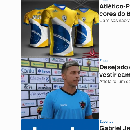
Atlético-
cores do B
Camisas não v
Esportes
Desejado 
vestir cam
Atleta foi um 
Esportes
Gabriel J