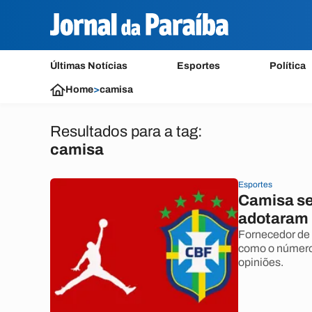
Últimas Notícias
Esportes
Política
Home
>
camisa
Resultados para a tag:
camisa
Esportes
Camisa sel
adotaram 
Fornecedor de 
como o número 
opiniões.