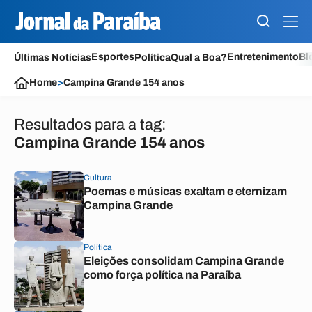
Esportes
Entretenimento
Bl
Últimas Notícias
Política
Qual a Boa?
Home
>
Campina Grande 154 anos
Resultados para a tag:
Campina Grande 154 anos
Cultura
Poemas e músicas exaltam e eternizam
Campina Grande
Política
Eleições consolidam Campina Grande
como força política na Paraíba