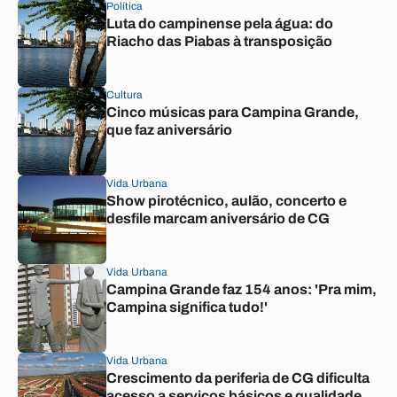
Política
Luta do campinense pela água: do
Riacho das Piabas à transposição
Cultura
Cinco músicas para Campina Grande,
que faz aniversário
Vida Urbana
Show pirotécnico, aulão, concerto e
desfile marcam aniversário de CG
Vida Urbana
Campina Grande faz 154 anos: 'Pra mim,
Campina significa tudo!'
Vida Urbana
Crescimento da periferia de CG dificulta
acesso a serviços básicos e qualidade