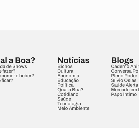
al a Boa?
Notícias
Blogs
da de Shows
Bichos
Caderno Ani
e fazer?
Cultura
Conversa Pol
 comer e beber?
Economia
Pleno Poder
 ficar?
Educação
Sílvio Osias
Política
Saúde Alerta
Qual a Boa?
Mercado em
Cotidiano
Papo Íntimo
Saúde
Tecnologia
Meio Ambiente