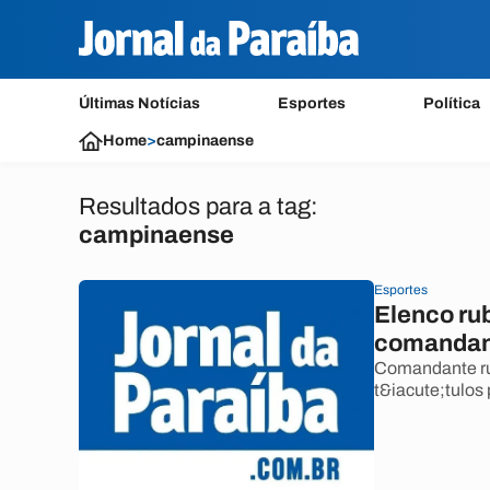
Últimas Notícias
Esportes
Política
Home
>
campinaense
Resultados para a tag:
campinaense
Esportes
Elenco ru
comandan
Comandante rub
t&iacute;tulos