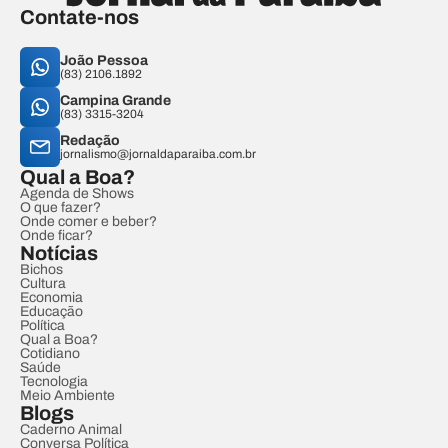
Contate-nos
João Pessoa
(83) 2106.1892
Campina Grande
(83) 3315-3204
Redação
jornalismo@jornaldaparaiba.com.br
Qual a Boa?
Agenda de Shows
O que fazer?
Onde comer e beber?
Onde ficar?
Notícias
Bichos
Cultura
Economia
Educação
Política
Qual a Boa?
Cotidiano
Saúde
Tecnologia
Meio Ambiente
Blogs
Caderno Animal
Conversa Política