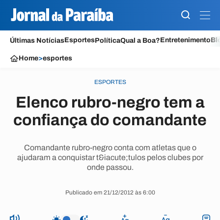
Esportes
Entretenimento
Bl
Últimas Notícias
Política
Qual a Boa?
Home
>
esportes
ESPORTES
Elenco rubro-negro tem a
confiança do comandante
Comandante rubro-negro conta com atletas que o
ajudaram a conquistar t&iacute;tulos pelos clubes por
onde passou.
Publicado em 21/12/2012 às 6:00