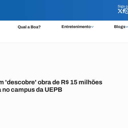
Siga 
Siga 
Entretenimento
Blogs
Qual a Boa?
 'descobre' obra de R$ 15 milhões
a no campus da UEPB