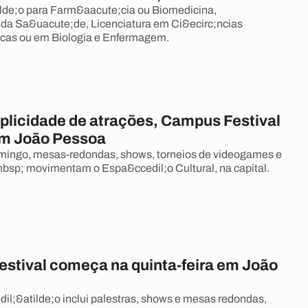
lde;o para Farm&aacute;cia ou Biomedicina,
 da Sa&uacute;de, Licenciatura em Ci&ecirc;ncias
icas ou em Biologia e Enfermagem.
plicidade de atrações, Campus Festival
m João Pessoa
mingo, mesas-redondas, shows, torneios de videogames e
sp; movimentam o Espa&ccedil;o Cultural, na capital.
stival começa na quinta-feira em João
l;&atilde;o inclui palestras, shows e mesas redondas,