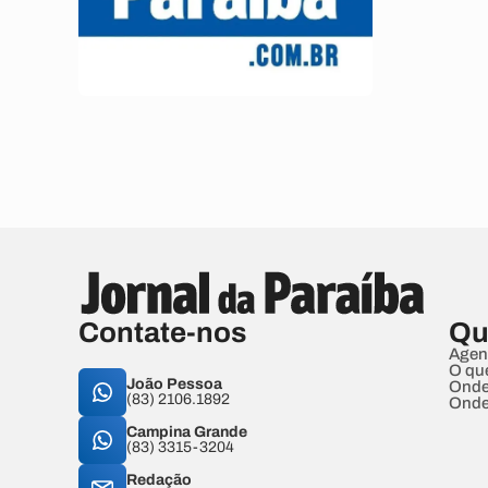
Contate-nos
Qu
Agen
O qu
João Pessoa
Onde
(83) 2106.1892
Onde
Campina Grande
(83) 3315-3204
Redação