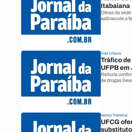
Itabaiana
Obras da sede 
ap&oacute;s fa
Vida Urbana
Tráfico d
UFPB em 
Reitoria confi
de drogas &ea
Vamos Trabalhar
UFCG ofer
substituto