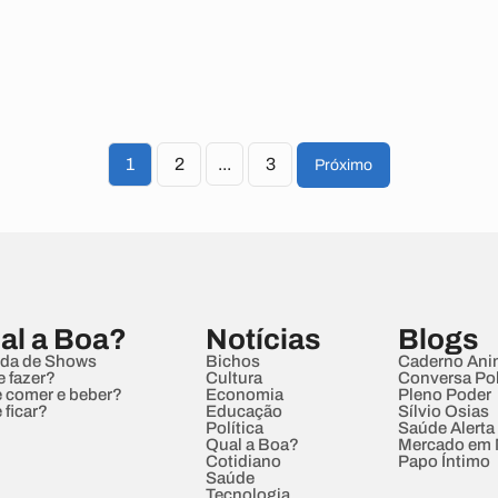
1
2
...
3
Próximo
al a Boa?
Notícias
Blogs
da de Shows
Bichos
Caderno Ani
e fazer?
Cultura
Conversa Pol
 comer e beber?
Economia
Pleno Poder
 ficar?
Educação
Sílvio Osias
Política
Saúde Alerta
Qual a Boa?
Mercado em
Cotidiano
Papo Íntimo
Saúde
Tecnologia