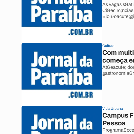
As vagas s&ati
Ci&ecirc;ncias
Biol&oacute;g
Cultura
Com multi
começa e
At&eacute; do
gastronomia&nb
Vida Urbana
Campus Fe
Pessoa
Programa&ccedi