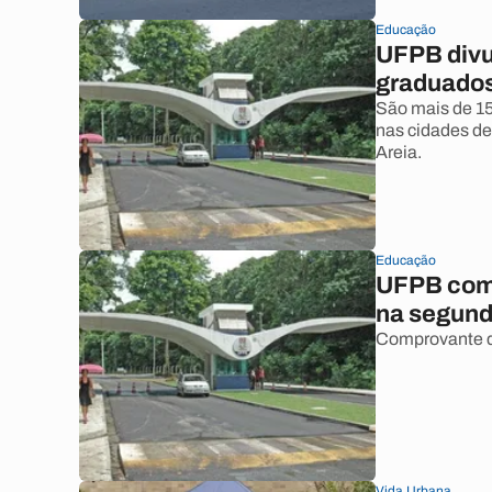
Educação
UFPB divul
graduado
São mais de 150
nas cidades d
Areia.
Educação
UFPB come
na segunda
Comprovante de
Vida Urbana