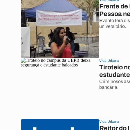
Frente de
Pessoa ne
Evento terá di
universitário.
Vida Urbana
Tiroteio 
estudante
Criminosos ass
bancária.
Vida Urbana
Reitor do