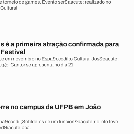
 torneio de games. Evento ser&aacute; realizado no
Cultural.
s é a primeira atração confirmada para
Festival
ce em novembro no Espa&ccedil;o Cultural Jos&eacute;
c;go. Cantor se apresenta no dia 21.
rre no campus da UFPB em João
a&ccedil;&otilde;es de um funcion&aacute;rio, ele teve
rd&iacute;aca.