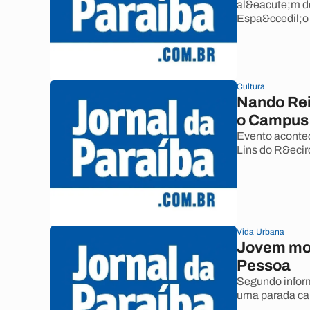
al&eacute;m de
Espa&ccedil;o 
Cultura
Nando Rei
o Campus 
Evento aconte
Lins do R&ecir
Vida Urbana
Jovem mo
Pessoa
Segundo inform
uma parada ca