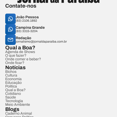
Contate-nos
João Pessoa
(83) 2106.1892
Campina Grande
(83) 3315-3204
Redação
jornalismo@jornaldaparaiba.com.br
Qual a Boa?
Agenda de Shows
O que fazer?
Onde comer e beber?
Onde ficar?
Notícias
Bichos
Cultura
Economia
Educação
Política
Qual a Boa?
Cotidiano
Saúde
Tecnologia
Meio Ambiente
Blogs
Caderno Animal