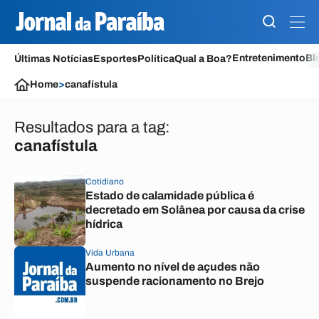
Entretenimento
Bl
Últimas Notícias
Esportes
Política
Qual a Boa?
Home
>
canafístula
Resultados para a tag:
canafístula
Cotidiano
Estado de calamidade pública é
decretado em Solânea por causa da crise
hídrica
Vida Urbana
Aumento no nível de açudes não
suspende racionamento no Brejo