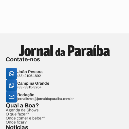
Contate-nos
João Pessoa
(83) 2106.1892
Campina Grande
(83) 3315-3204
Redação
jornalismo@jornaldaparaiba.com.br
Qual a Boa?
Agenda de Shows
O que fazer?
Onde comer e beber?
Onde ficar?
Notícias