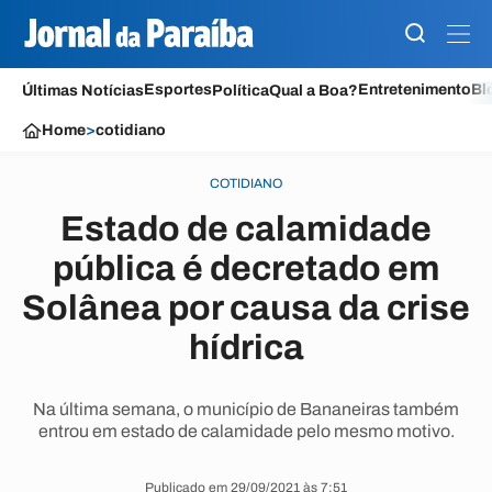
Esportes
Entretenimento
Bl
Últimas Notícias
Política
Qual a Boa?
Home
>
cotidiano
COTIDIANO
Estado de calamidade
pública é decretado em
Solânea por causa da crise
hídrica
Na última semana, o município de Bananeiras também
entrou em estado de calamidade pelo mesmo motivo.
Publicado em 29/09/2021 às 7:51