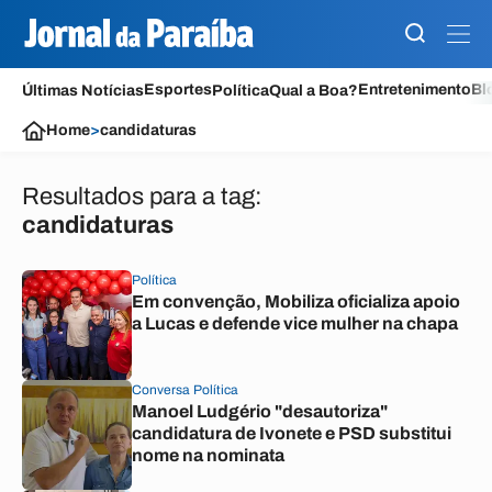
Esportes
Entretenimento
Bl
Últimas Notícias
Política
Qual a Boa?
Home
>
candidaturas
Resultados para a tag:
candidaturas
Política
Em convenção, Mobiliza oficializa apoio
a Lucas e defende vice mulher na chapa
Conversa Política
Manoel Ludgério "desautoriza"
candidatura de Ivonete e PSD substitui
nome na nominata