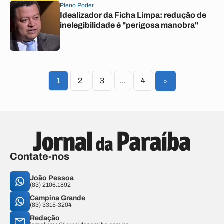
Pleno Poder
Idealizador da Ficha Limpa: redução de
inelegibilidade é "perigosa manobra"
1
2
3
...
4
>
Contate-nos
João Pessoa
(83) 2106.1892
Campina Grande
(83) 3315-3204
Redação