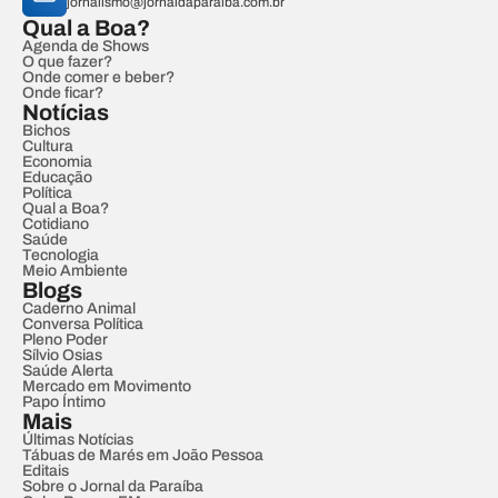
jornalismo@jornaldaparaiba.com.br
Qual a Boa?
Agenda de Shows
O que fazer?
Onde comer e beber?
Onde ficar?
Notícias
Bichos
Cultura
Economia
Educação
Política
Qual a Boa?
Cotidiano
Saúde
Tecnologia
Meio Ambiente
Blogs
Caderno Animal
Conversa Política
Pleno Poder
Sílvio Osias
Saúde Alerta
Mercado em Movimento
Papo Íntimo
Mais
Últimas Notícias
Tábuas de Marés em João Pessoa
Editais
Sobre o Jornal da Paraíba