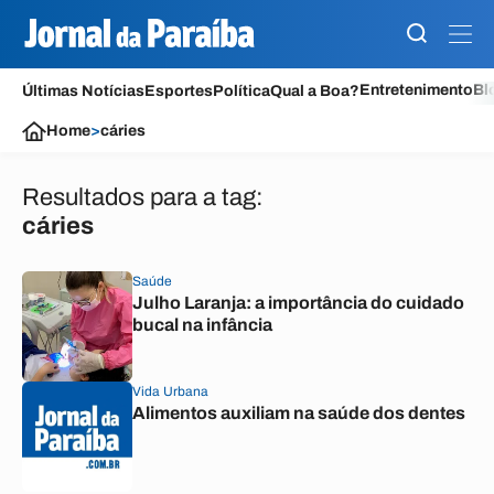
Entretenimento
Bl
Últimas Notícias
Esportes
Política
Qual a Boa?
Home
>
cáries
Resultados para a tag:
cáries
Saúde
Julho Laranja: a importância do cuidado
bucal na infância
Vida Urbana
Alimentos auxiliam na saúde dos dentes