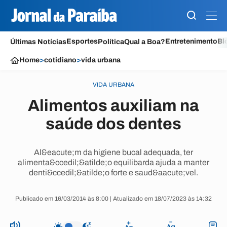
Esportes
Entretenimento
Bl
Últimas Notícias
Política
Qual a Boa?
Home
>
cotidiano
>
vida urbana
VIDA URBANA
Alimentos auxiliam na
saúde dos dentes
Al&eacute;m da higiene bucal adequada, ter
alimenta&ccedil;&atilde;o equilibarda ajuda a manter
denti&ccedil;&atilde;o forte e saud&aacute;vel.
Publicado em 16/03/2014 às 8:00 | Atualizado em 18/07/2023 às 14:32