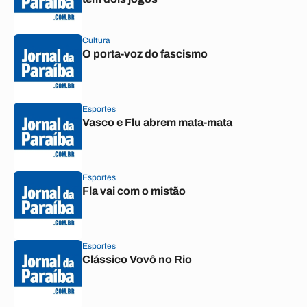
Cultura
O porta-voz do fascismo
Esportes
Vasco e Flu abrem mata-mata
Esportes
Fla vai com o mistão
Esportes
Clássico Vovô no Rio