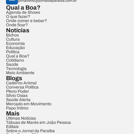
jornalismo@jornaldaparaiba.com.br
Qual a Boa?
Agenda de Shows
O que fazer?
Onde comer e beber?
Onde ficar?
Notícias
Bichos
Cultura
Economia
Educação
Política
Qual a Boa?
Cotidiano
Saúde
Tecnologia
Meio Ambiente
Blogs
Caderno Animal
Conversa Política
Pleno Poder
Sílvio Osias
Saúde Alerta
Mercado em Movimento
Papo Íntimo
Mais
Últimas Notícias
Tábuas de Marés em João Pessoa
Editais
Sobre o Jornal da Paraíba