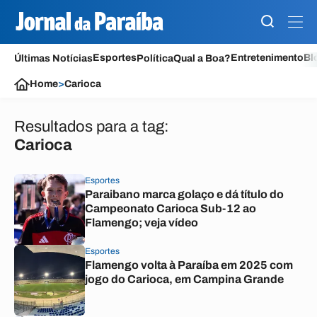
Esportes
Entretenimento
Bl
Últimas Notícias
Política
Qual a Boa?
Home
>
Carioca
Resultados para a tag:
Carioca
Esportes
Paraibano marca golaço e dá título do
Campeonato Carioca Sub-12 ao
Flamengo; veja vídeo
Esportes
Flamengo volta à Paraíba em 2025 com
jogo do Carioca, em Campina Grande