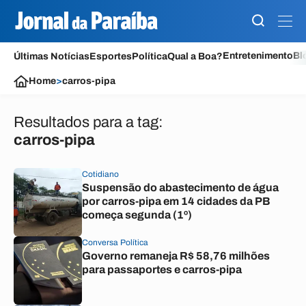
Entretenimento
Bl
Últimas Notícias
Esportes
Política
Qual a Boa?
Home
>
carros-pipa
Resultados para a tag:
carros-pipa
Cotidiano
Suspensão do abastecimento de água
por carros-pipa em 14 cidades da PB
começa segunda (1º)
Conversa Política
Governo remaneja R$ 58,76 milhões
para passaportes e carros-pipa