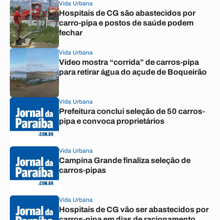
Vida Urbana
Hospitais de CG são abastecidos por
carro-pipa e postos de saúde podem
fechar
Vida Urbana
Vídeo mostra “corrida” de carros-pipa
para retirar água do açude de Boqueirão
Vida Urbana
Prefeitura conclui seleção de 50 carros-
pipa e convoca proprietários
Vida Urbana
Campina Grande finaliza seleção de
carros-pipas
Vida Urbana
Hospitais de CG vão ser abastecidos por
carros-pipa em dias de racionamento