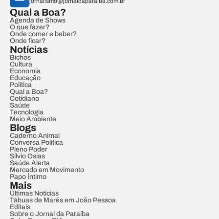
jornalismo@jornaldaparaiba.com.br
Qual a Boa?
Agenda de Shows
O que fazer?
Onde comer e beber?
Onde ficar?
Notícias
Bichos
Cultura
Economia
Educação
Política
Qual a Boa?
Cotidiano
Saúde
Tecnologia
Meio Ambiente
Blogs
Caderno Animal
Conversa Política
Pleno Poder
Sílvio Osias
Saúde Alerta
Mercado em Movimento
Papo Íntimo
Mais
Últimas Notícias
Tábuas de Marés em João Pessoa
Editais
Sobre o Jornal da Paraíba