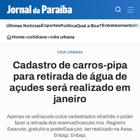
Esportes
Entretenimento
Bl
Últimas Notícias
Política
Qual a Boa?
Home
>
cotidiano
>
vida urbana
VIDA URBANA
Cadastro de carros-pipa
para retirada de água de
açudes será realizado em
janeiro
Apenas os ve&iacute;culos cadastrados v&atilde;o poder
fazer a retirada dos reservat&oacute;rios. Registro
&eacute; gratuito e poder&aacute; ser realizado na Aesa.
&nbsp; &nbsp;