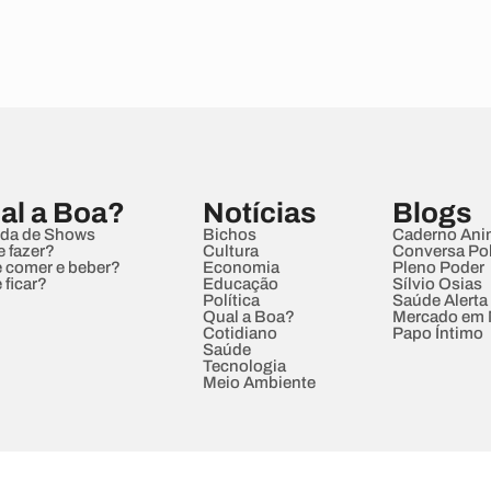
al a Boa?
Notícias
Blogs
da de Shows
Bichos
Caderno Ani
e fazer?
Cultura
Conversa Pol
 comer e beber?
Economia
Pleno Poder
 ficar?
Educação
Sílvio Osias
Política
Saúde Alerta
Qual a Boa?
Mercado em
Cotidiano
Papo Íntimo
Saúde
Tecnologia
Meio Ambiente