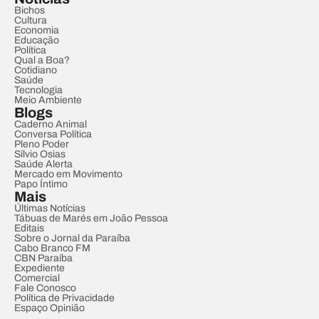
Bichos
Cultura
Economia
Educação
Política
Qual a Boa?
Cotidiano
Saúde
Tecnologia
Meio Ambiente
Blogs
Caderno Animal
Conversa Política
Pleno Poder
Sílvio Osias
Saúde Alerta
Mercado em Movimento
Papo Íntimo
Mais
Últimas Notícias
Tábuas de Marés em João Pessoa
Editais
Sobre o Jornal da Paraíba
Cabo Branco FM
CBN Paraíba
Expediente
Comercial
Fale Conosco
Política de Privacidade
Espaço Opinião