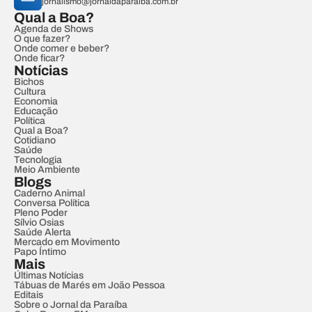
jornalismo@jornaldaparaiba.com.br
Qual a Boa?
Agenda de Shows
O que fazer?
Onde comer e beber?
Onde ficar?
Notícias
Bichos
Cultura
Economia
Educação
Política
Qual a Boa?
Cotidiano
Saúde
Tecnologia
Meio Ambiente
Blogs
Caderno Animal
Conversa Política
Pleno Poder
Sílvio Osias
Saúde Alerta
Mercado em Movimento
Papo Íntimo
Mais
Últimas Notícias
Tábuas de Marés em João Pessoa
Editais
Sobre o Jornal da Paraíba