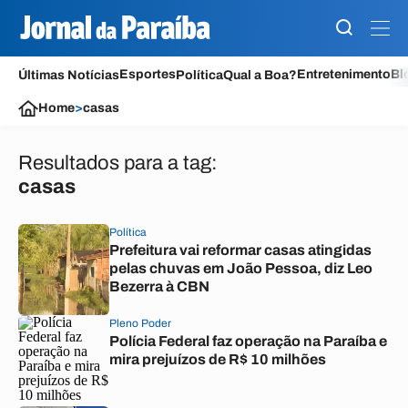
Esportes
Entretenimento
Bl
Últimas Notícias
Política
Qual a Boa?
Home
>
casas
Resultados para a tag:
casas
Política
Prefeitura vai reformar casas atingidas
pelas chuvas em João Pessoa, diz Leo
Bezerra à CBN
Pleno Poder
Polícia Federal faz operação na Paraíba e
mira prejuízos de R$ 10 milhões