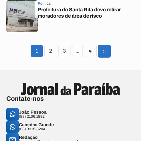
Política
Prefeitura de Santa Rita deve retirar
moradores de área de risco
1
2
3
...
4
>
Contate-nos
João Pessoa
(83) 2106.1892
Campina Grande
(83) 3315-3204
Redação