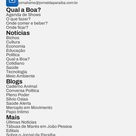
jornalismo@jornaldaparaiba.com.br
Qual a Boa?
Agenda de Shows
O que fazer?
Onde comer e beber?
Onde ficar?
Notícias
Bichos
Cultura
Economia
Educação
Política
Qual a Boa?
Cotidiano
Saúde
Tecnologia
Meio Ambiente
Blogs
Caderno Animal
Conversa Política
Pleno Poder
Sílvio Osias
Saúde Alerta
Mercado em Movimento
Papo Íntimo
Mais
Últimas Notícias
Tábuas de Marés em João Pessoa
Editais
Sobre o Jornal da Paraíba