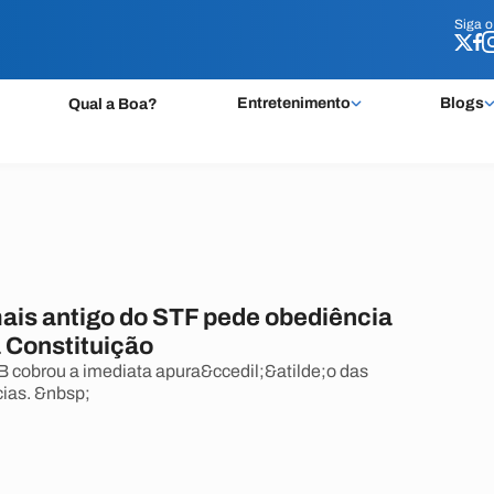
Siga 
Siga 
Entretenimento
Blogs
Qual a Boa?
mais antigo do STF pede obediência
 à Constituição
 cobrou a imediata apura&ccedil;&atilde;o das
ias. &nbsp;