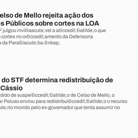
elso de Mello rejeita ação dos
s Públicos sobre cortes na LOA
F julgou invi&aacute;vel a a&ccedil;&atilde;o que
 cortes no or&ccedil;amento da Defensoria
a da Para&iacute;ba.&nbsp;
 do STF determina redistribuição de
 Cássio
ido de suspei&ccedil;&atilde;o de Celso de Mello, o
r Peluso enviou para redistribui&ccedil;&atilde;o o recurso
te;rio movido pelo ex-governador que tenta assumir no