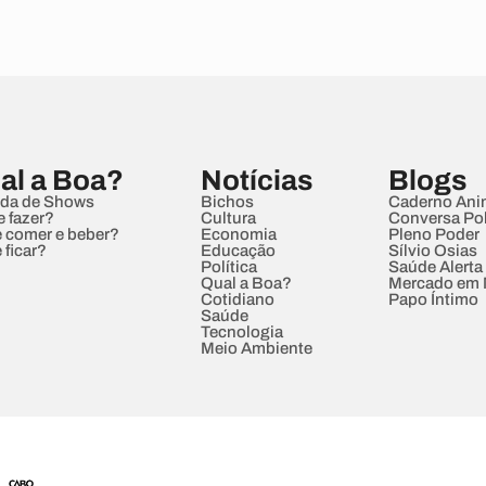
al a Boa?
Notícias
Blogs
da de Shows
Bichos
Caderno Ani
e fazer?
Cultura
Conversa Pol
 comer e beber?
Economia
Pleno Poder
 ficar?
Educação
Sílvio Osias
Política
Saúde Alerta
Qual a Boa?
Mercado em
Cotidiano
Papo Íntimo
Saúde
Tecnologia
Meio Ambiente