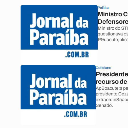
Política
Ministro C
Defensore
Ministro do ST
questionava os
P&uacute;blic
Cotidiano
Presidente
recurso de
Ap&oacute;s ped
presidente Ceza
extraordin&aacu
Senado.