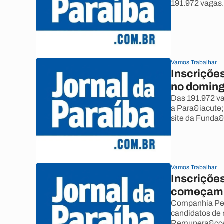
191.972 vagas.
Vamos Trabalhar
Inscriçõe
no domin
Das 191.972 va
a Para&iacute;b
site da Funda&
Vamos Trabalhar
Inscriçõe
começam 
Companhia Pet
candidatos de 
Remunera&ccedi