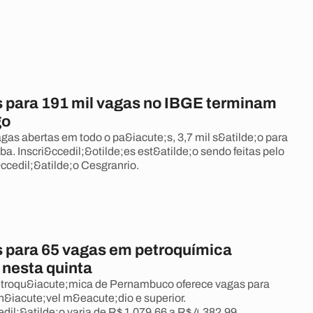
s para 191 mil vagas no IBGE terminam
go
gas abertas em todo o pa&iacute;s, 3,7 mil s&atilde;o para
a. Inscri&ccedil;&otilde;es est&atilde;o sendo feitas pelo
ccedil;&atilde;o Cesgranrio.
s para 65 vagas em petroquímica
nesta quinta
roqu&iacute;mica de Pernambuco oferece vagas para
n&iacute;vel m&eacute;dio e superior.
l;&atilde;o varia de R$ 1.079,66 a R$ 4.382,99.