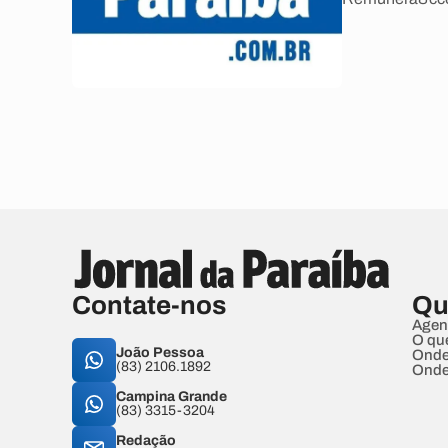
Contate-nos
Qu
Agen
O qu
João Pessoa
Onde
(83) 2106.1892
Onde
Campina Grande
(83) 3315-3204
Redação