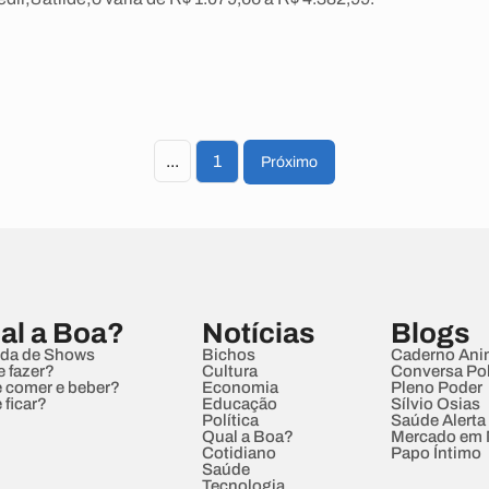
...
1
Próximo
al a Boa?
Notícias
Blogs
da de Shows
Bichos
Caderno Ani
e fazer?
Cultura
Conversa Pol
 comer e beber?
Economia
Pleno Poder
 ficar?
Educação
Sílvio Osias
Política
Saúde Alerta
Qual a Boa?
Mercado em
Cotidiano
Papo Íntimo
Saúde
Tecnologia