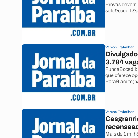
Provas devem s
sele&ccedil;&a
Vamos Trabalhar
Divulgado
3.784 vag
Funda&ccedil;&
que oferece op
Para&iacute;ba
Vamos Trabalhar
Cesgranrio
recensead
Mais de 1 milh&