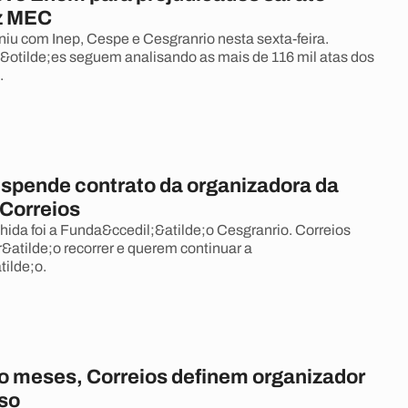
iz MEC
uniu com Inep, Cespe e Cesgranrio nesta sexta-feira.
l;&otilde;es seguem analisando as mais de 116 mil atas dos
.
uspende contrato da organizadora da
 Correios
ida foi a Funda&ccedil;&atilde;o Cesgranrio. Correios
r&atilde;o recorrer e querem continuar a
tilde;o.
o meses, Correios definem organizador
so