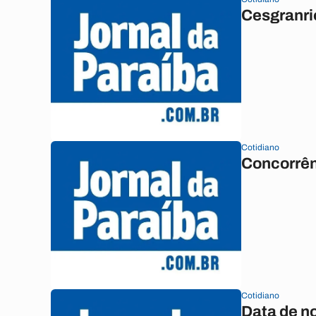
Cesgranri
Cotidiano
Concorrên
Cotidiano
Data de n