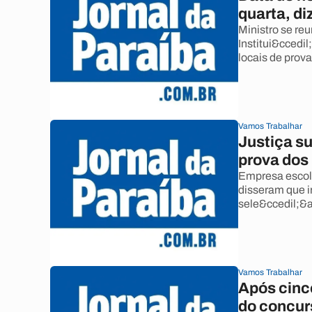
quarta, d
Ministro se re
Institui&ccedi
locais de prova
Vamos Trabalhar
Justiça s
prova dos
Empresa escolh
disseram que i
sele&ccedil;&a
Vamos Trabalhar
Após cinc
do concur