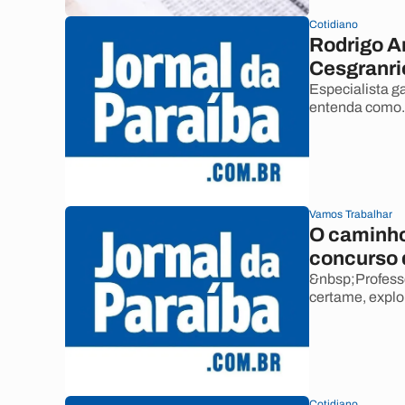
Cotidiano
Rodrigo A
Cesgranri
Especialista g
entenda como.
Vamos Trabalhar
O caminho
concurso 
&nbsp;Profess
certame, expl
Cotidiano