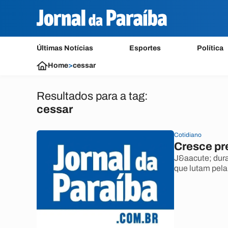
Últimas Notícias
Esportes
Política
Home
>
cessar
Resultados para a tag:
cessar
Cotidiano
Cresce pre
J&aacute; dura 
que lutam pela