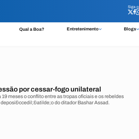
Siga 
Siga 
Entretenimento
Blogs
Qual a Boa?
ssão por cessar-fogo unilateral
19 meses o conflito entre as tropas oficiais e os rebeldes
 deposi&ccedil;&atilde;o do ditador Bashar Assad.