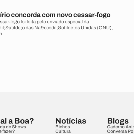
írio concorda com novo cessar-fogo
sar-fogo foi feita pelo enviado especial da
l;&atilde;o das Na&ccedil;&otilde;es Unidas (ONU),
m.
al a Boa?
Notícias
Blogs
da de Shows
Bichos
Caderno Ani
e fazer?
Cultura
Conversa Pol