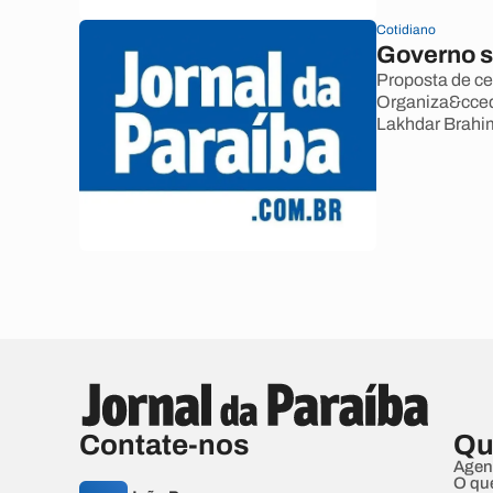
Cotidiano
Governo s
Proposta de ces
Organiza&ccedi
Lakhdar Brahi
Contate-nos
Qu
Agen
O qu