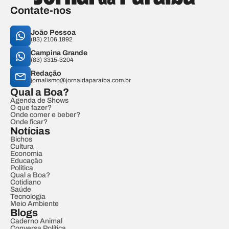
Contate-nos
João Pessoa
(83) 2106.1892
Campina Grande
(83) 3315-3204
Redação
jornalismo@jornaldaparaiba.com.br
Qual a Boa?
Agenda de Shows
O que fazer?
Onde comer e beber?
Onde ficar?
Notícias
Bichos
Cultura
Economia
Educação
Política
Qual a Boa?
Cotidiano
Saúde
Tecnologia
Meio Ambiente
Blogs
Caderno Animal
Conversa Política