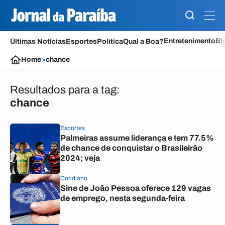
Entretenimento
Bl
Últimas Notícias
Esportes
Política
Qual a Boa?
Home
>
chance
Resultados para a tag:
chance
Esportes
Palmeiras assume liderança e tem 77.5%
de chance de conquistar o Brasileirão
2024; veja
Cotidiano
Sine de João Pessoa oferece 129 vagas
de emprego, nesta segunda-feira