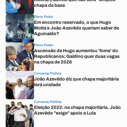
chapa da base
Pleno Poder
Em encontro reservado, o que Hugo
Motta e João Azevêdo queriam saber de
Aguinaldo?
Pleno Poder
Ascensão de Hugo aumentou 'fome' do
Republicanos; Galdino quer duas vagas
na chapa de 2026
Conversa Política
João Azevêdo diz que chapa majoritária
terá unidade
Conversa Política
Eleição 2022: na chapa majoritária, João
Azevêdo "exige" apoio a Lula