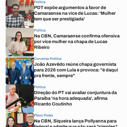
Política
PDT expõe argumentos a favor de
Camaraense na vice de Lucas: 'Mulher
tem que ser prestigiada'
Política
Na CBN, Camaraense confirma ofensiva
por vice mulher na chapa de Lucas
Ribeiro
Conversa Política
João Azevêdo reúne chapa governista
para 2026 com Lula e provoca: "é daqui
pra frente, sempre"
Política
Direção do PT vai avaliar conjuntura da
Paraíba 'na hora adequada', afirma
Ricardo Coutinho
Pleno Poder
Na CBN, Siqueira lança Pollyanna para
federal e admite que não será "simples"