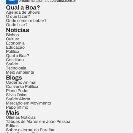
jornalismo@jornaldaparaiba.com.br
Qual a Boa?
Agenda de Shows
O que fazer?
Onde comer e beber?
Onde ficar?
Notícias
Bichos
Cultura
Economia
Educação
Política
Qual a Boa?
Cotidiano
Saúde
Tecnologia
Meio Ambiente
Blogs
Caderno Animal
Conversa Política
Pleno Poder
Sílvio Osias
Saúde Alerta
Mercado em Movimento
Papo Íntimo
Mais
Últimas Notícias
Tábuas de Marés em João Pessoa
Editais
Sobre o Jornal da Paraíba