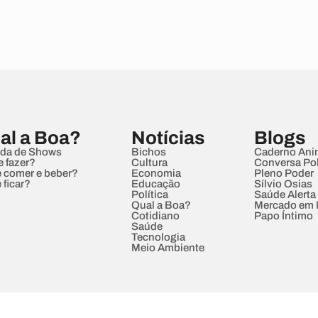
al a Boa?
Notícias
Blogs
da de Shows
Bichos
Caderno Ani
e fazer?
Cultura
Conversa Pol
 comer e beber?
Economia
Pleno Poder
 ficar?
Educação
Sílvio Osias
Política
Saúde Alerta
Qual a Boa?
Mercado em
Cotidiano
Papo Íntimo
Saúde
Tecnologia
Meio Ambiente