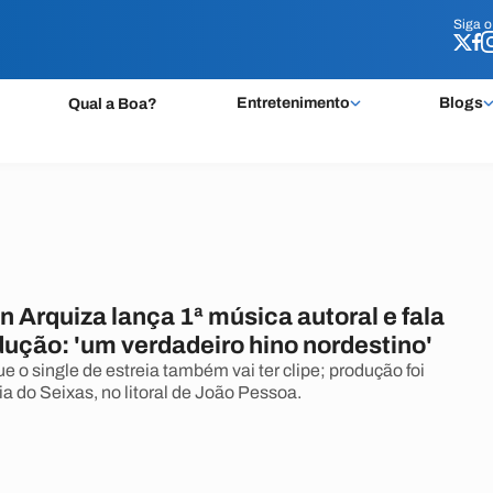
Siga 
Siga 
Entretenimento
Blogs
Qual a Boa?
 Arquiza lança 1ª música autoral e fala
dução: 'um verdadeiro hino nordestino'
e o single de estreia também vai ter clipe; produção foi
a do Seixas, no litoral de João Pessoa.