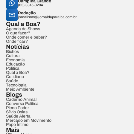
Campina Grande
(83) 3315-3204
Redação
jornalismo@jornaldaparaiba.com.br
Qual a Boa?
Agenda de Shows
O que fazer?
Onde comer e beber?
Onde ficar?
Notícias
Bichos
Cultura
Economia
Educação
Política
Qual a Boa?
Cotidiano
Saúde
Tecnologia
Meio Ambiente
Blogs
Caderno Animal
Conversa Política
Pleno Poder
Sílvio Osias
Saúde Alerta
Mercado em Movimento
Papo Íntimo
Mais