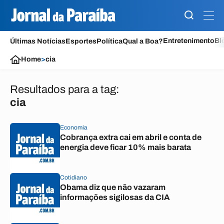
Entretenimento
Bl
Últimas Notícias
Esportes
Política
Qual a Boa?
Home
>
cia
Resultados para a tag:
cia
Economia
Cobrança extra cai em abril e conta de
energia deve ficar 10% mais barata
Cotidiano
Obama diz que não vazaram
informações sigilosas da CIA