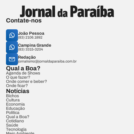
Contate-nos
João Pessoa
(83) 2106.1892
Campina Grande
(83) 3315-3204
Redação
jornalismo@jornaldaparaiba.com.br
Qual a Boa?
Agenda de Shows
O que fazer?
Onde comer e beber?
Onde ficar?
Notícias
Bichos
Cultura
Economia
Educação
Política
Qual a Boa?
Cotidiano
Saúde
Tecnologia
Meio Ambiente