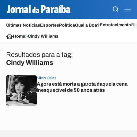
Entretenimento
Bl
Últimas Notícias
Esportes
Política
Qual a Boa?
Home
>
Cindy Williams
Resultados para a tag:
Cindy Williams
Silvio Osias
Agora está morta a garota daquela cena
inesquecível de 50 anos atrás