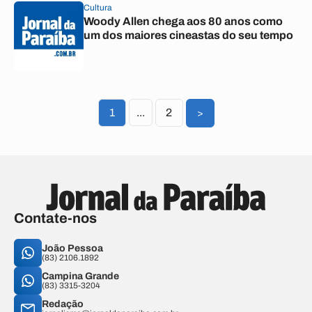
Cultura
Woody Allen chega aos 80 anos como
um dos maiores cineastas do seu tempo
1
...
2
>
Contate-nos
João Pessoa
(83) 2106.1892
Campina Grande
(83) 3315-3204
Redação