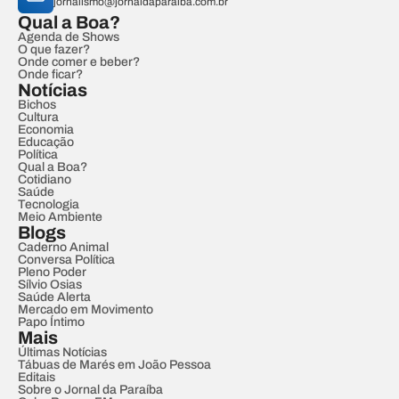
jornalismo@jornaldaparaiba.com.br
Qual a Boa?
Agenda de Shows
O que fazer?
Onde comer e beber?
Onde ficar?
Notícias
Bichos
Cultura
Economia
Educação
Política
Qual a Boa?
Cotidiano
Saúde
Tecnologia
Meio Ambiente
Blogs
Caderno Animal
Conversa Política
Pleno Poder
Sílvio Osias
Saúde Alerta
Mercado em Movimento
Papo Íntimo
Mais
Últimas Notícias
Tábuas de Marés em João Pessoa
Editais
Sobre o Jornal da Paraíba