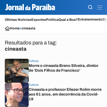
Entretenimento
Bl
Últimas Notícias
Esportes
Política
Qual a Boa?
Home
>
cineasta
Resultados para a tag:
cineasta
Cultura
Morre o cineasta Breno Silveira, diretor
de ‘Dois Filhos de Francisco’
Cultura
Cineasta e professor Eliezer Rolim morre
aos 61 anos, em decorrência da Covid-
19