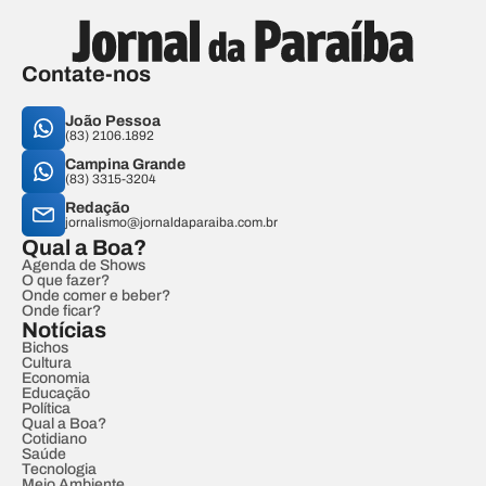
Contate-nos
João Pessoa
(83) 2106.1892
Campina Grande
(83) 3315-3204
Redação
jornalismo@jornaldaparaiba.com.br
Qual a Boa?
Agenda de Shows
O que fazer?
Onde comer e beber?
Onde ficar?
Notícias
Bichos
Cultura
Economia
Educação
Política
Qual a Boa?
Cotidiano
Saúde
Tecnologia
Meio Ambiente