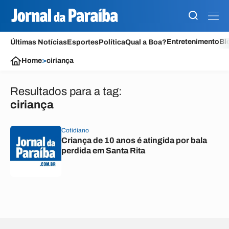
Entretenimento
Bl
Últimas Notícias
Esportes
Política
Qual a Boa?
Home
>
ciriança
Resultados para a tag:
ciriança
Cotidiano
Criança de 10 anos é atingida por bala
perdida em Santa Rita