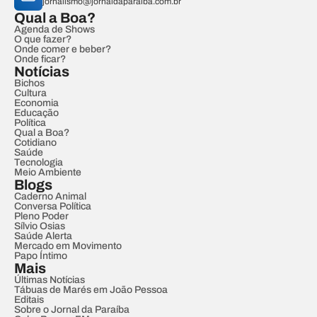
jornalismo@jornaldaparaiba.com.br
Qual a Boa?
Agenda de Shows
O que fazer?
Onde comer e beber?
Onde ficar?
Notícias
Bichos
Cultura
Economia
Educação
Política
Qual a Boa?
Cotidiano
Saúde
Tecnologia
Meio Ambiente
Blogs
Caderno Animal
Conversa Política
Pleno Poder
Sílvio Osias
Saúde Alerta
Mercado em Movimento
Papo Íntimo
Mais
Últimas Notícias
Tábuas de Marés em João Pessoa
Editais
Sobre o Jornal da Paraíba