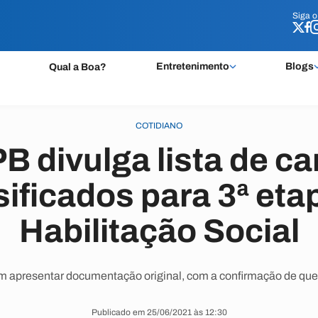
Siga 
Siga 
Entretenimento
Blogs
Qual a Boa?
COTIDIANO
B divulga lista de c
sificados para 3ª eta
Habilitação Social
am apresentar documentação original, com a confirmação de que 
Publicado em 25/06/2021 às 12:30