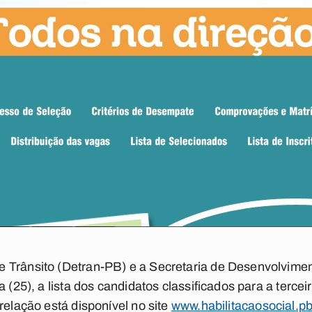
e Trânsito (Detran-PB) e a Secretaria de Desenvolvim
a (25), a lista dos candidatos classificados para a terc
relação está disponível no site
www.habilitacaosocial.pb