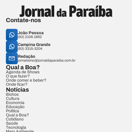
Contate-nos
João Pessoa
(83) 2106.1892
Campina Grande
(83) 3315-3204
Redação
jornalismo@jornaldaparaiba.com.br
Qual a Boa?
Agenda de Shows
O que fazer?
Onde comer e beber?
Onde ficar?
Notícias
Bichos
Cultura
Economia
Educação
Política
Qual a Boa?
Cotidiano
Saúde
Tecnologia
Meio Ambiente