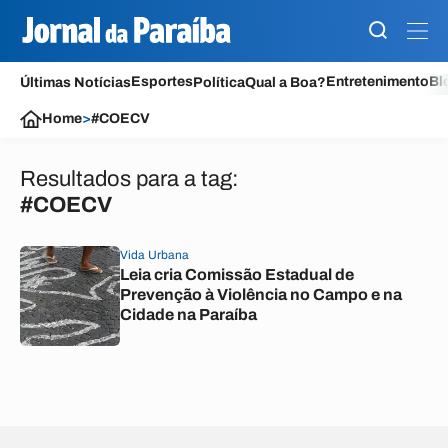
Esportes
Entretenimento
Bl
Últimas Notícias
Política
Qual a Boa?
Home
>
#COECV
Resultados para a tag:
#COECV
Vida Urbana
Leia cria Comissão Estadual de
Prevenção à Violência no Campo e na
Cidade na Paraíba