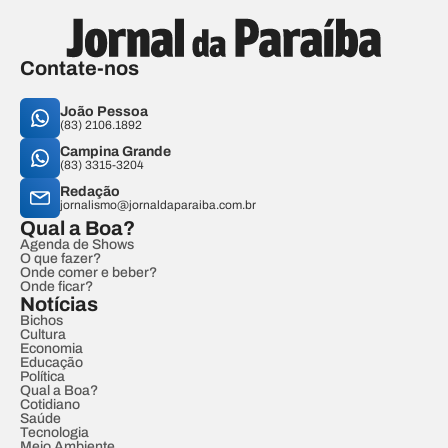
Contate-nos
João Pessoa
(83) 2106.1892
Campina Grande
(83) 3315-3204
Redação
jornalismo@jornaldaparaiba.com.br
Qual a Boa?
Agenda de Shows
O que fazer?
Onde comer e beber?
Onde ficar?
Notícias
Bichos
Cultura
Economia
Educação
Política
Qual a Boa?
Cotidiano
Saúde
Tecnologia
Meio Ambiente