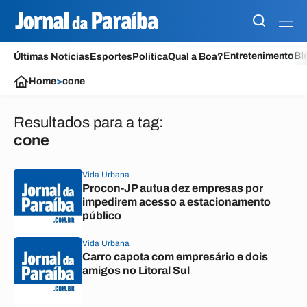
Entretenimento
Bl
Últimas Notícias
Esportes
Política
Qual a Boa?
Home
>
cone
Resultados para a tag:
cone
Vida Urbana
Procon-JP autua dez empresas por
impedirem acesso a estacionamento
público
Vida Urbana
Carro capota com empresário e dois
amigos no Litoral Sul