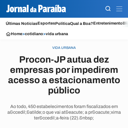
Esportes
Entretenimento
Bl
Últimas Notícias
Política
Qual a Boa?
Home
>
cotidiano
>
vida urbana
VIDA URBANA
Procon-JP autua dez
empresas por impedirem
acesso a estacionamento
público
Ao todo, 450 estabelecimentos foram fiscalizados em
a&ccedil;&atilde;o que vai at&eacute; a pr&oacute;xima
ter&ccedil;a-feira (22).&nbsp;