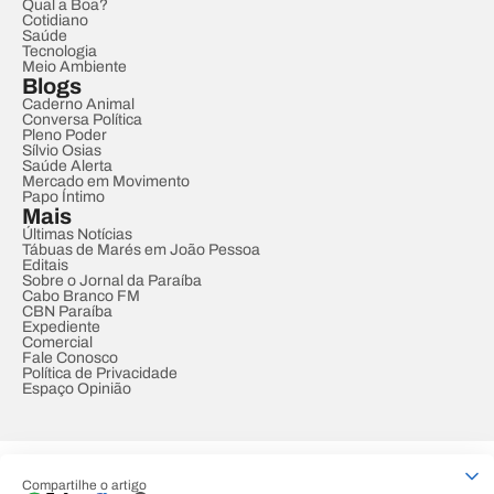
Qual a Boa?
Cotidiano
Saúde
Tecnologia
Meio Ambiente
Blogs
Caderno Animal
Conversa Política
Pleno Poder
Sílvio Osias
Saúde Alerta
Mercado em Movimento
Papo Íntimo
Mais
Últimas Notícias
Tábuas de Marés em João Pessoa
Editais
Sobre o Jornal da Paraíba
Cabo Branco FM
CBN Paraíba
Expediente
Comercial
Fale Conosco
Política de Privacidade
Espaço Opinião
© REDE PARAÍBA DE COMUNICAÇÃO
Compartilhe o artigo