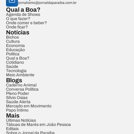
jornalismo@jornaldaparaiba.com.br
Qual a Boa?
Agenda de Shows
O que fazer?
Onde comer e beber?
Onde ficar?
Notícias
Bichos
Cultura
Economia
Educação
Política
Qual a Boa?
Cotidiano
Saúde
Tecnologia
Meio Ambiente
Blogs
Caderno Animal
Conversa Política
Pleno Poder
Sílvio Osias
Saúde Alerta
Mercado em Movimento
Papo Íntimo
Mais
Últimas Notícias
Tábuas de Marés em João Pessoa
Editais
Sobre o Jornal da Paraíba