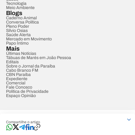
Tecnologia
Meio Ambiente
Blogs
Caderno Animal
Conversa Política
Pleno Poder
Sílvio Osias
Saúde Alerta
Mercado em Movimento
Papo Íntimo
Mais
Últimas Notícias
Tábuas de Marés em João Pessoa
Editais
Sobre o Jornal da Paraíba
Cabo Branco FM
CBN Paraíba
Expediente
Comercial
Fale Conosco
Política de Privacidade
Espaço Opinião
© REDE PARAÍBA DE COMUNICAÇÃO
Compartilhe o artigo
Developed by
Designed by