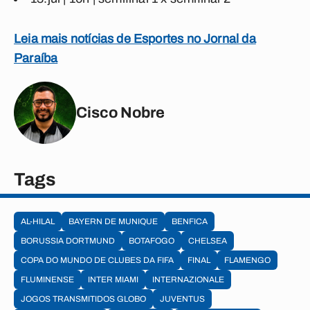
Leia mais notícias de Esportes no Jornal da
Paraíba
Cisco Nobre
Tags
AL-HILAL
BAYERN DE MUNIQUE
BENFICA
BORUSSIA DORTMUND
BOTAFOGO
CHELSEA
COPA DO MUNDO DE CLUBES DA FIFA
FINAL
FLAMENGO
FLUMINENSE
INTER MIAMI
INTERNAZIONALE
JOGOS TRANSMITIDOS GLOBO
JUVENTUS