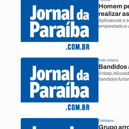
Homem ped
realizar a
Ap&oacute;s se
emprestado e u
Vida Urbana
Bandidos 
&nbsp;A&ccedil
bandidos furta
Cotidiano
Grupo arro