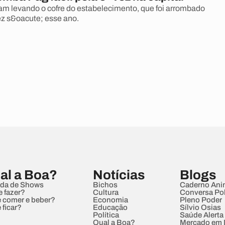
am levando o cofre do estabelecimento, que foi arrombado
vez s&oacute; esse ano.
al a Boa?
Notícias
Blogs
da de Shows
Bichos
Caderno Ani
e fazer?
Cultura
Conversa Pol
 comer e beber?
Economia
Pleno Poder
 ficar?
Educação
Sílvio Osias
Política
Saúde Alerta
Qual a Boa?
Mercado em