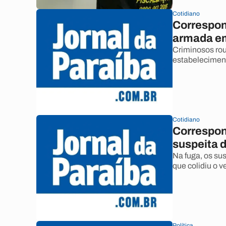
Cotidiano
Correspon
armada e
Criminosos rou
estabeleciment
Cotidiano
Correspon
suspeita d
Na fuga, os su
que colidiu o 
Política