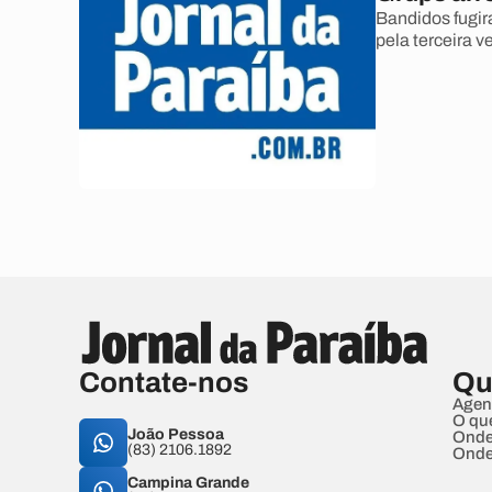
Bandidos fugir
pela terceira 
Contate-nos
Qu
Agen
O qu
João Pessoa
Onde
(83) 2106.1892
Onde
Campina Grande