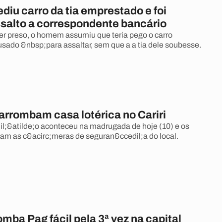
iu carro da tia emprestado e foi
ssalto a correspondente bancário
r preso, o homem assumiu que teria pego o carro
sado &nbsp;para assaltar, sem que a a tia dele soubesse.
arrombam casa lotérica no Cariri
;&atilde;o aconteceu na madrugada de hoje (10) e os
ram as c&acirc;meras de seguran&ccedil;a do local.
mba Pag fácil pela 3ª vez na capital