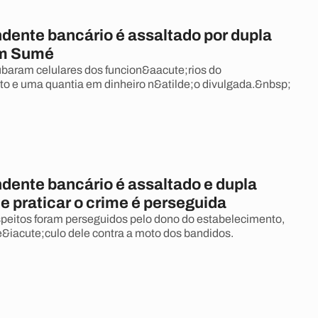
dente bancário é assaltado por dupla
m Sumé
baram celulares dos funcion&aacute;rios do
o e uma quantia em dinheiro n&atilde;o divulgada.&nbsp;
dente bancário é assaltado e dupla
e praticar o crime é perseguida
speitos foram perseguidos pelo dono do estabelecimento,
ve&iacute;culo dele contra a moto dos bandidos.