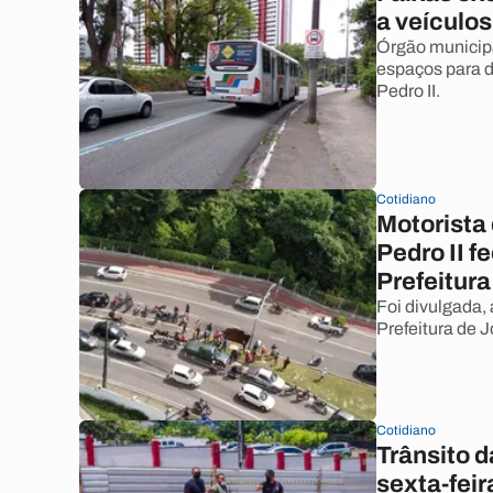
a veículo
Órgão municipa
espaços para d
Pedro II.
Cotidiano
Motorista 
Pedro II 
Prefeitura
Foi divulgada,
Prefeitura de 
Cotidiano
Trânsito d
sexta-feira