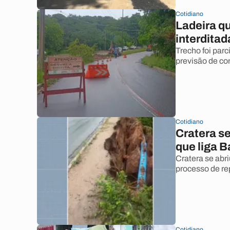
Cotidiano
Ladeira qu
interditad
Trecho foi par
previsão de co
Cotidiano
Cratera se
que liga 
Cratera se abr
processo de rep
Cotidiano