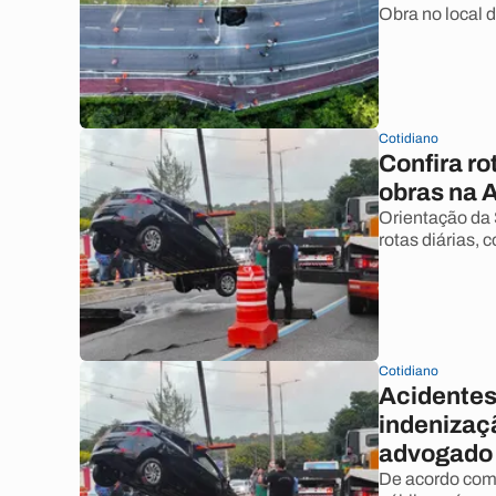
Obra no local d
Cotidiano
Confira ro
obras na A
Orientação da
rotas diárias, 
Cotidiano
Acidentes
indenizaçã
advogado
De acordo com