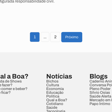
figurada responsabilidade civil.
1
...
2
Próximo
al a Boa?
Notícias
Blogs
da de Shows
Bichos
Caderno Ani
e fazer?
Cultura
Conversa Pol
 comer e beber?
Economia
Pleno Poder
 ficar?
Educação
Sílvio Osias
Política
Saúde Alerta
Qual a Boa?
Mercado em
Cotidiano
Papo Íntimo
Saúde
Tecnologia