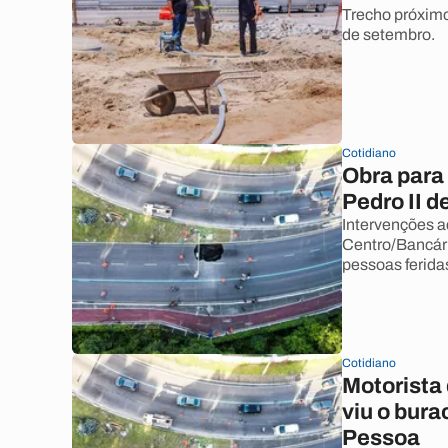
Trecho próximo 
de setembro.
Cotidiano
Obra para 
Pedro II 
Intervenções a
Centro/Bancári
pessoas ferida
Cotidiano
Motorista 
viu o bura
Pessoa