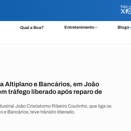
Siga 
Siga 
Entretenimento
Blogs
Qual a Boa?
ga Altiplano e Bancários, em João
m tráfego liberado após reparo de
ustrial João Crisóstomo Ribeiro Coutinho, que liga os
no e Bancários, teve trânsito liberado.