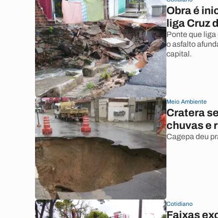
Obra é ini
liga Cruz
Ponte que liga 
o asfalto afun
capital.
Meio Ambiente
Cratera s
chuvas e 
Cagepa deu pra
Cotidiano
Faixas ex