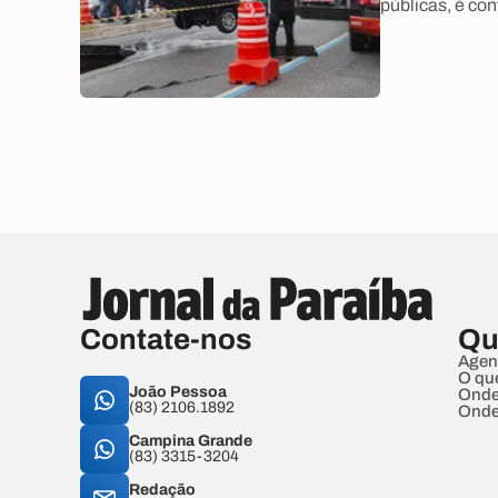
públicas, é con
Contate-nos
Qu
Agen
O qu
João Pessoa
Onde
(83) 2106.1892
Onde
Campina Grande
(83) 3315-3204
Redação