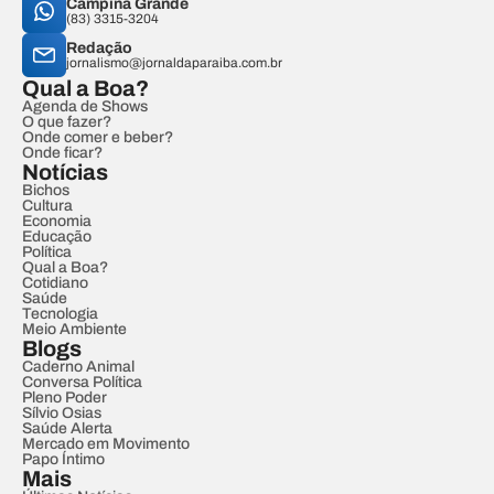
Campina Grande
(83) 3315-3204
Redação
jornalismo@jornaldaparaiba.com.br
Qual a Boa?
Agenda de Shows
O que fazer?
Onde comer e beber?
Onde ficar?
Notícias
Bichos
Cultura
Economia
Educação
Política
Qual a Boa?
Cotidiano
Saúde
Tecnologia
Meio Ambiente
Blogs
Caderno Animal
Conversa Política
Pleno Poder
Sílvio Osias
Saúde Alerta
Mercado em Movimento
Papo Íntimo
Mais