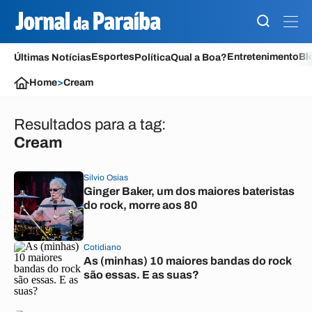
Esportes
Entretenimento
Bl
Últimas Notícias
Política
Qual a Boa?
Home
>
Cream
Resultados para a tag:
Cream
Silvio Osias
Ginger Baker, um dos maiores bateristas
do rock, morre aos 80
Cotidiano
As (minhas) 10 maiores bandas do rock
são essas. E as suas?