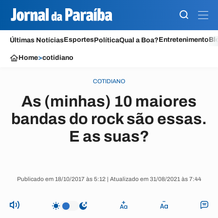
Esportes
Entretenimento
Bl
Últimas Notícias
Política
Qual a Boa?
Home
>
cotidiano
COTIDIANO
As (minhas) 10 maiores
bandas do rock são essas.
E as suas?
Publicado em 18/10/2017 às 5:12 | Atualizado em 31/08/2021 às 7:44