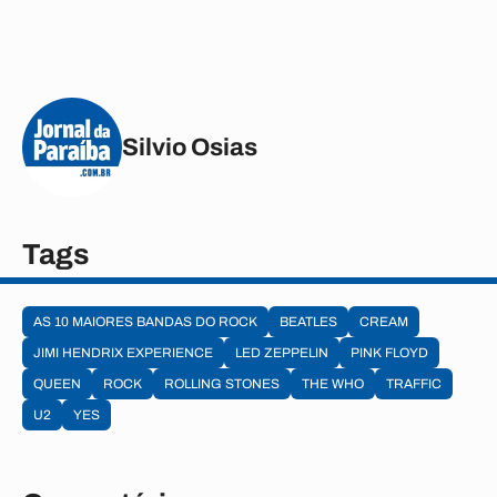
Silvio Osias
Tags
AS 10 MAIORES BANDAS DO ROCK
BEATLES
CREAM
JIMI HENDRIX EXPERIENCE
LED ZEPPELIN
PINK FLOYD
QUEEN
ROCK
ROLLING STONES
THE WHO
TRAFFIC
U2
YES