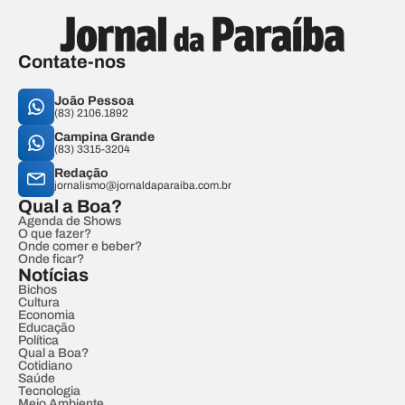
Contate-nos
João Pessoa
(83) 2106.1892
Campina Grande
(83) 3315-3204
Redação
jornalismo@jornaldaparaiba.com.br
Qual a Boa?
Agenda de Shows
O que fazer?
Onde comer e beber?
Onde ficar?
Notícias
Bichos
Cultura
Economia
Educação
Política
Qual a Boa?
Cotidiano
Saúde
Tecnologia
Meio Ambiente