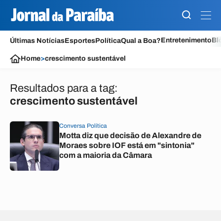
Entretenimento
Bl
Últimas Notícias
Esportes
Política
Qual a Boa?
Home
>
crescimento sustentável
Resultados para a tag:
crescimento sustentável
Conversa Política
Motta diz que decisão de Alexandre de
Moraes sobre IOF está em "sintonia"
com a maioria da Câmara