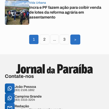
Vida Urbana
Incra e PF fazem ação para coibir venda
de lotes da reforma agrária em
assentamento
1
2
...
3
>
Contate-nos
João Pessoa
(83) 2106.1892
Campina Grande
(83) 3315-3204
Redação