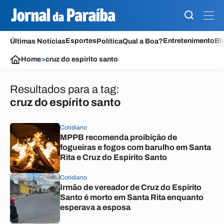
Esportes
Entretenimento
Bl
Últimas Notícias
Política
Qual a Boa?
Home
>
cruz do espírito santo
Resultados para a tag:
cruz do espírito santo
Cotidiano
MPPB recomenda proibição de
fogueiras e fogos com barulho em Santa
Rita e Cruz do Espírito Santo
Cotidiano
Irmão de vereador de Cruz do Espírito
Santo é morto em Santa Rita enquanto
esperava a esposa