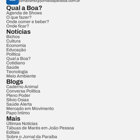
jornalismo@jornaldaparaiba.com.br
Qual a Boa?
Agenda de Shows
O que fazer?
Onde comer e beber?
Onde ficar?
Notícias
Bichos
Cultura
Economia
Educação
Política
Qual a Boa?
Cotidiano
Saúde
Tecnologia
Meio Ambiente
Blogs
Caderno Animal
Conversa Política
Pleno Poder
Sílvio Osias
Saúde Alerta
Mercado em Movimento
Papo Íntimo
Mais
Últimas Notícias
Tábuas de Marés em João Pessoa
Editais
Sobre o Jornal da Paraíba