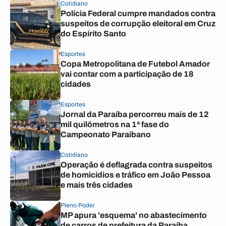
Cotidiano
Polícia Federal cumpre mandados contra
suspeitos de corrupção eleitoral em Cruz
do Espírito Santo
Esportes
Copa Metropolitana de Futebol Amador
vai contar com a participação de 18
cidades
Esportes
Jornal da Paraíba percorreu mais de 12
mil quilômetros na 1ª fase do
Campeonato Paraibano
Cotidiano
Operação é deflagrada contra suspeitos
de homicídios e tráfico em João Pessoa
e mais três cidades
Pleno Poder
MP apura 'esquema' no abastecimento
de carros de prefeitura da Paraíba